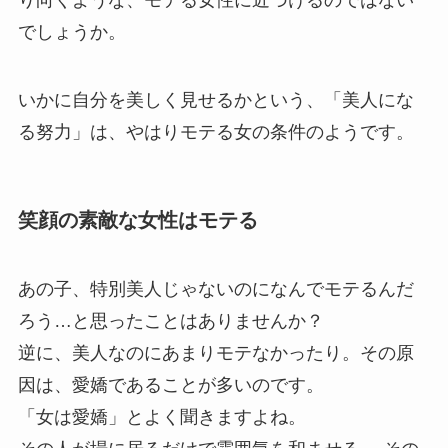
でしょうか。
いかに自分を美しく見せるかという、「美人にな
る努力」は、やはりモテる女の条件のようです。
笑顔の素敵な女性はモテる
あの子、特別美人じゃないのになんでモテるんだ
ろう…と思ったことはありませんか？
逆に、美人なのにあまりモテなかったり。その原
因は、愛嬌であることが多いのです。
「女は愛嬌」とよく聞きますよね。