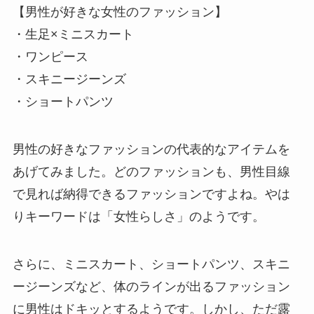
【男性が好きな女性のファッション】
・生足×ミニスカート
・ワンピース
・スキニージーンズ
・ショートパンツ
男性の好きなファッションの代表的なアイテムを
あげてみました。どのファッションも、男性目線
で見れば納得できるファッションですよね。やは
りキーワードは「女性らしさ」のようです。
さらに、ミニスカート、ショートパンツ、スキニ
ージーンズなど、体のラインが出るファッション
に男性はドキッとするようです。しかし、ただ露