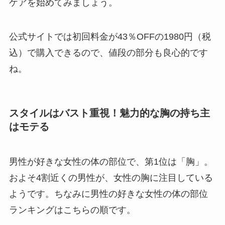
ケアを始めてみましょう。
公式サイトでは初回料金が43％OFFの1980円（税
込）で購入できるので、値段の部分も良心的です
ね。
スタイルはバスト重視！魅力的な胸の持ち主
はモテる
男性が好きな女性の体の部位で、第1位は「胸」。
およそ4割近くの男性が、女性の胸に注目している
ようです。ちなみに男性の好きな女性の体の部位
ランキングはこちらの順です。