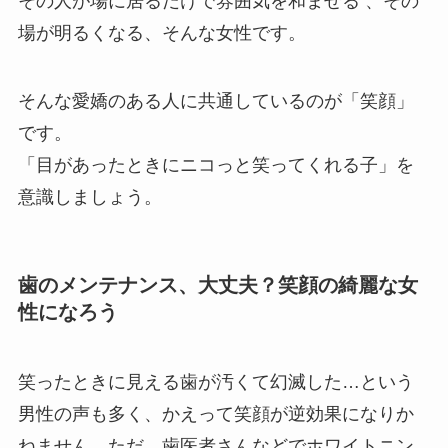
その人が場に居るだけで雰囲気を和ませる 、その
場が明るくなる、そんな女性です。
そんな愛嬌のある人に共通しているのが「笑顔」
です。
「目があったときにニコっと笑ってくれる子」を
意識しましょう。
歯のメンテナンス、大丈夫？笑顔の綺麗な女
性になろう
笑ったときに見える歯が汚くて幻滅した…という
男性の声も多く、かえって笑顔が逆効果になりか
ねません。ただ、歯医者さんなどでホワイトニン