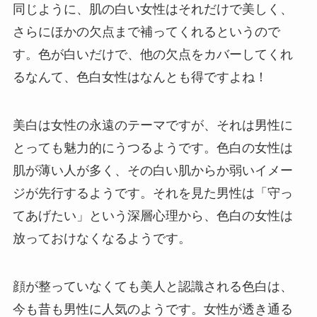
同じように、肌の白い女性はそれだけで美しく、
さらにほかの欠点まで補ってくれるというので
す。色が白いだけで、他の欠点をカバーしてくれ
るなんて、色白女性はなんとも得ですよね！
美白は女性の永遠のテーマですが、それは男性に
とっても魅力的にうつるようです。色白の女性は
肌が薄い人が多く、その白い肌からか弱いイメー
ジが先行するようです。それを見た男性は「守っ
てあげたい」という深層心理から、色白の女性は
放っておけなくなるようです。
顔が整っていなくても美人と認識される色白は、
今も昔も男性に人気のようです。女性が透き通る