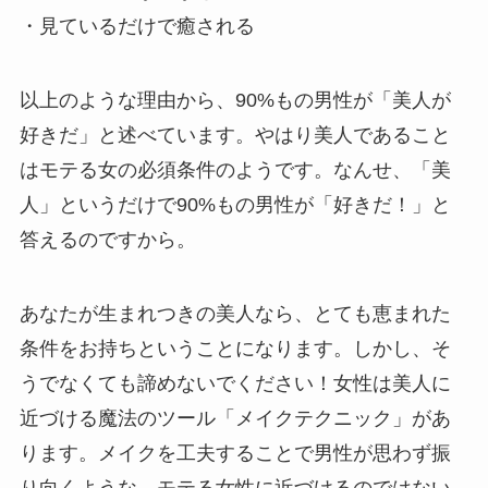
・見ているだけで癒される
以上のような理由から、90%もの男性が「美人が
好きだ」と述べています。やはり美人であること
はモテる女の必須条件のようです。なんせ、「美
人」というだけで90%もの男性が「好きだ！」と
答えるのですから。
あなたが生まれつきの美人なら、とても恵まれた
条件をお持ちということになります。しかし、そ
うでなくても諦めないでください！女性は美人に
近づける魔法のツール「メイクテクニック」があ
ります。メイクを工夫することで男性が思わず振
り向くような、モテる女性に近づけるのではない