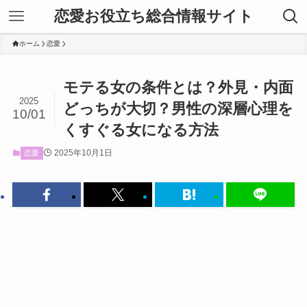
恋愛お役立ち総合情報サイト
ホーム
恋愛
モテる女の条件とは？外見・内面
2025
どっちが大切？男性の深層心理を
10/01
くすぐる女になる方法
2025年10月1日
恋愛