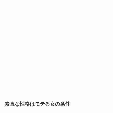
素直な性格はモテる女の条件