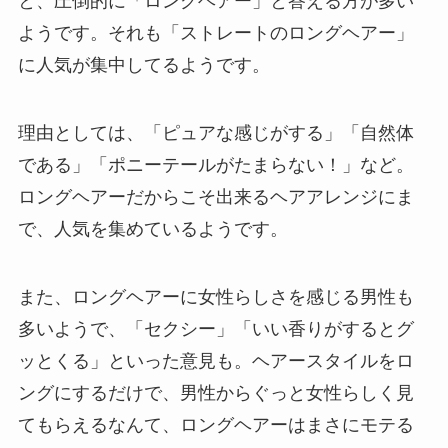
と、圧倒的に「ロングヘアー」と答える方が多い
ようです。それも「ストレートのロングヘアー」
に人気が集中してるようです。
理由としては、「ピュアな感じがする」「自然体
である」「ポニーテールがたまらない！」など。
ロングヘアーだからこそ出来るヘアアレンジにま
で、人気を集めているようです。
また、ロングヘアーに女性らしさを感じる男性も
多いようで、「セクシー」「いい香りがするとグ
ッとくる」といった意見も。ヘアースタイルをロ
ングにするだけで、男性からぐっと女性らしく見
てもらえるなんて、ロングヘアーはまさにモテる