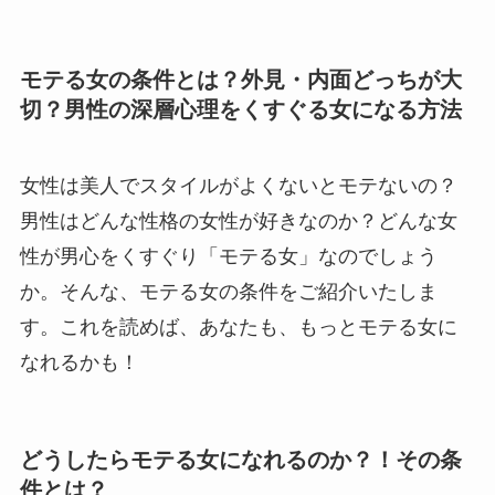
モテる女の条件とは？外見・内面どっちが大
切？男性の深層心理をくすぐる女になる方法
女性は美人でスタイルがよくないとモテないの？
男性はどんな性格の女性が好きなのか？どんな女
性が男心をくすぐり「モテる女」なのでしょう
か。そんな、モテる女の条件をご紹介いたしま
す。これを読めば、あなたも、もっとモテる女に
なれるかも！
どうしたらモテる女になれるのか？！その条
件とは？