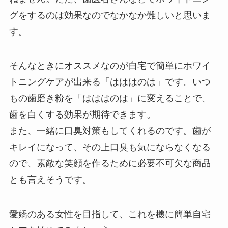
グをするのは効果なのでなかなか難しいと思いま
す。
そんなときにオススメなのが自宅で簡単にホワイ
トニングケアが出来る「はははのは」です。いつ
もの歯磨き粉を「はははのは」に変えることで、
歯を白くする効果が期待できます。
また、一緒に口臭対策もしてくれるのです。歯が
キレイになって、その上口臭も気にならなくなる
ので、素敵な笑顔を作るために必要不可欠な商品
とも言えそうです。
愛嬌のある女性を目指して、これを機に簡単自宅