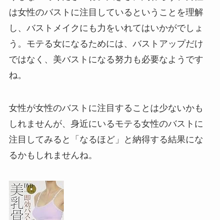
は女性のバストに注目しているということを理解
し、バストメイクにも力をいれてはいかがでしょ
う。モテる女になるためには、バストアップだけ
ではなく、美バストになる努力も必要なようです
ね。
女性が女性のバストに注目することは少ないかも
しれませんが、身近にいるモテる女性のバストに
注目してみると「なるほど」と納得する結果にな
るかもしれませんね。