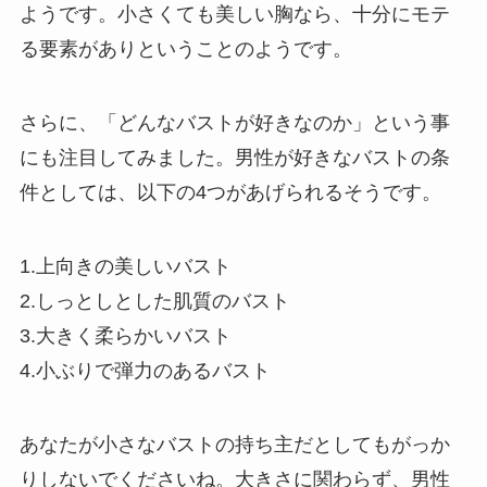
ようです。小さくても美しい胸なら、十分にモテ
る要素がありということのようです。
さらに、「どんなバストが好きなのか」という事
にも注目してみました。男性が好きなバストの条
件としては、以下の4つがあげられるそうです。
1.上向きの美しいバスト
2.しっとしとした肌質のバスト
3.大きく柔らかいバスト
4.小ぶりで弾力のあるバスト
あなたが小さなバストの持ち主だとしてもがっか
りしないでくださいね。大きさに関わらず、男性