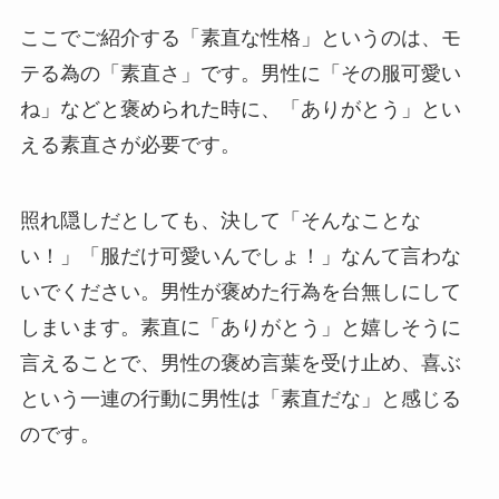
ここでご紹介する「素直な性格」というのは、モ
テる為の「素直さ」です。男性に「その服可愛い
ね」などと褒められた時に、「ありがとう」とい
える素直さが必要です。
照れ隠しだとしても、決して「そんなことな
い！」「服だけ可愛いんでしょ！」なんて言わな
いでください。男性が褒めた行為を台無しにして
しまいます。素直に「ありがとう」と嬉しそうに
言えることで、男性の褒め言葉を受け止め、喜ぶ
という一連の行動に男性は「素直だな」と感じる
のです。