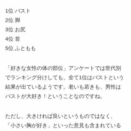
1位 バスト
2位 脚
3位 お尻
4位 首
5位 ふともも
「好きな女性の体の部位」アンケートでは世代別
でランキング分けしても、全て1位はバストという
結果が出ているようです。老いも若きも、男性は
バストが大好き！ということなのですね。
ただし、大きければ良いというものではなく、
「小さい胸が好き」といった意見も含まれている