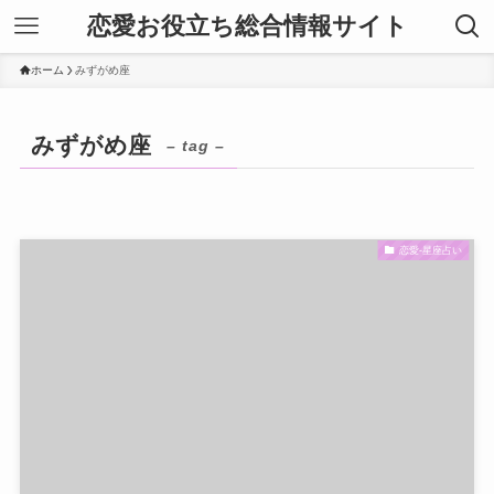
恋愛お役立ち総合情報サイト
ホーム
みずがめ座
みずがめ座
– tag –
恋愛-星座占い