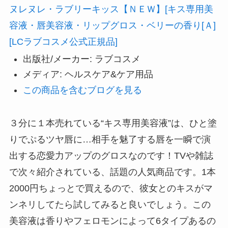
ヌレヌレ・ラブリーキッス【ＮＥＷ】[キス専用美
容液・唇美容液・リップグロス・ベリーの香り[Ａ]
[LCラブコスメ公式正規品]
出版社/メーカー:
ラブコスメ
メディア:
ヘルスケア&ケア用品
この商品を含むブログを見る
３分に１本売れている“キス専用美容液”は、ひと塗
りでぷるツヤ唇に…相手を魅了する唇を一瞬で演
出する恋愛力アップのグロスなのです！TVや雑誌
で次々紹介されている、話題の人気商品です。1本
2000円ちょっとで買えるので、彼女とのキスがマ
ンネリしてたら試してみると良いでしょう。この
美容液は香りやフェロモンによって6タイプあるの