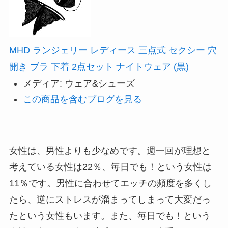
MHD ランジェリー レディース 三点式 セクシー 穴
開き ブラ 下着 2点セット ナイトウェア (黒)
メディア:
ウェア&シューズ
この商品を含むブログを見る
女性は、男性よりも少なめです。週一回が理想と
考えている女性は22％、毎日でも！という女性は
11％です。男性に合わせてエッチの頻度を多くし
たら、逆にストレスが溜まってしまって大変だっ
たという女性もいます。また、毎日でも！という