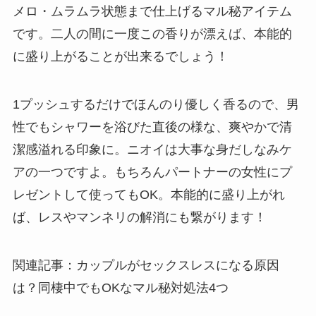
メロ・ムラムラ状態まで仕上げるマル秘アイテム
です。二人の間に一度この香りが漂えば、本能的
に盛り上がることが出来るでしょう！
1プッシュするだけでほんのり優しく香るので、男
性でもシャワーを浴びた直後の様な、爽やかで清
潔感溢れる印象に。ニオイは大事な身だしなみケ
アの一つですよ。もちろんパートナーの女性にプ
レゼントして使ってもOK。本能的に盛り上がれ
ば、レスやマンネリの解消にも繋がります！
関連記事：カップルがセックスレスになる原因
は？同棲中でもOKなマル秘対処法4つ