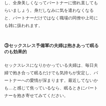
し、全身美しくなってパートナーに惚れ直しても
らいましょう。身だしなみに気を遣わなくなる
と、パートナーだけではなく職場の同僚や上司に
も雑に扱われます。
③セックスレス予備軍の夫婦は抱きあって眠る
のも効果的
セックスレスになりかかっている夫婦は、毎日夫
婦で抱き合って眠るだけでも気持ちが安定し、パ
ートナーへの愛情が深まります。最近してないか
も…と感じて焦っているなら、眠るときにパート
ナーを抱き寄せてみてください。