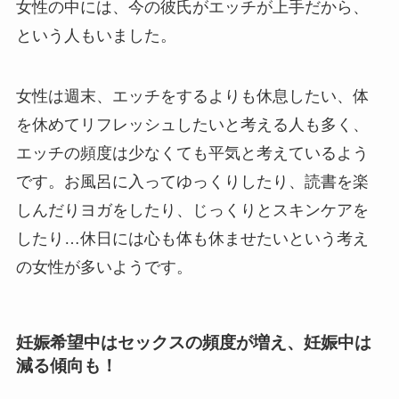
女性の中には、今の彼氏がエッチが上手だから、
という人もいました。
女性は週末、エッチをするよりも休息したい、体
を休めてリフレッシュしたいと考える人も多く、
エッチの頻度は少なくても平気と考えているよう
です。お風呂に入ってゆっくりしたり、読書を楽
しんだりヨガをしたり、じっくりとスキンケアを
したり…休日には心も体も休ませたいという考え
の女性が多いようです。
妊娠希望中はセックスの頻度が増え、妊娠中は
減る傾向も！