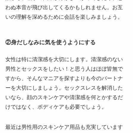
わぬ本音が飛び出してくるかもしれません。お互
いの理解を深めるために会話を楽しみましょう。
②身だしなみに気を使うようにする
女性は特に清潔感を大切にします。清潔感のない
男性とセックスをしたい！と思う人はほぼ皆無で
すから、そんなマニアを探すよりも今のパートナ
ーを大切にしましょう。セックスレスを解消した
いなら、顔のスキンケアや清潔感を何とかするだ
けではなく、ボディケアも必要でしょう。
最近は男性用のスキンケア用品も充実しています