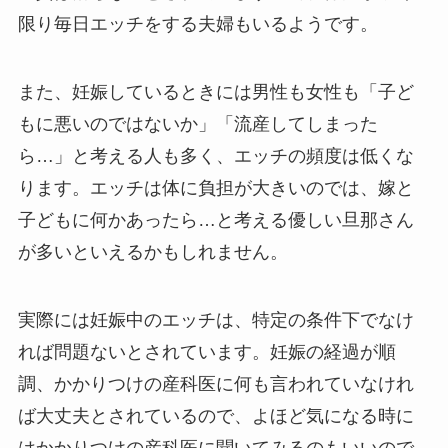
限り毎日エッチをする夫婦もいるようです。
また、妊娠しているときには男性も女性も「子ど
もに悪いのではないか」「流産してしまった
ら…」と考える人も多く、エッチの頻度は低くな
ります。エッチは体に負担が大きいのでは、嫁と
子どもに何かあったら…と考える優しい旦那さん
が多いといえるかもしれません。
実際には妊娠中のエッチは、特定の条件下でなけ
れば問題ないとされています。妊娠の経過が順
調、かかりつけの産科医に何も言われていなけれ
ば大丈夫とされているので、よほど気になる時に
はかかりつけの産科医に聞いてみるのもいいので