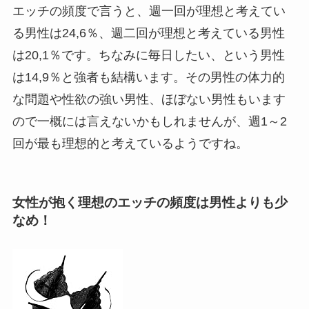
エッチの頻度で言うと、週一回が理想と考えてい
る男性は24,6％、週二回が理想と考えている男性
は20,1％です。ちなみに毎日したい、という男性
は14,9％と強者も結構います。その男性の体力的
な問題や性欲の強い男性、ほぼない男性もいます
ので一概には言えないかもしれませんが、週1～2
回が最も理想的と考えているようですね。
女性が抱く理想のエッチの頻度は男性よりも少
なめ！