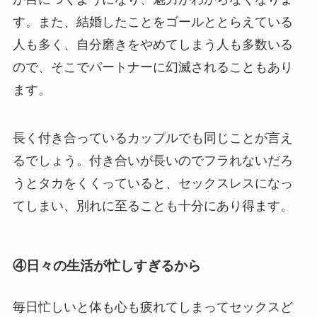
す。また、結婚したことをゴールととらえている
人も多く、自分磨きをやめてしまう人も多数いる
ので、そこでパートナーに幻滅されることもあり
ます。
長く付き合っているカップルでも同じことが言え
るでしょう。付き合いが長いのでフラれないだろ
うとタカをくくっていると、セックスレスになっ
てしまい、別れに至ることも十分にあり得ます。
④日々の生活が忙しすぎるから
毎日忙しいと体も心も疲れてしまってセックスど