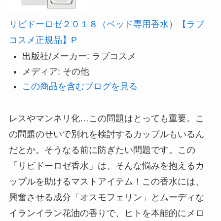
リビドーロゼ２０１８（ベッド専用香水）【ラブ
コスメ正規品】P
出版社/メーカー:
ラブコスメ
メディア:
その他
この商品を含むブログを見る
レスやマンネリ化…この問題はとっても重要。こ
の問題のせいで別れを検討するカップルもいるん
だとか。そうなる前に防ぎたい問題です。この
「リビドーロゼ香水」は、そんな悩みを抱えるカ
ップルを助けるマストアイテム！この香水には、
興奮させる成分「オスモフェリン」とムーディな
イランイラン花油の香りで、ヒトを本能的にメロ