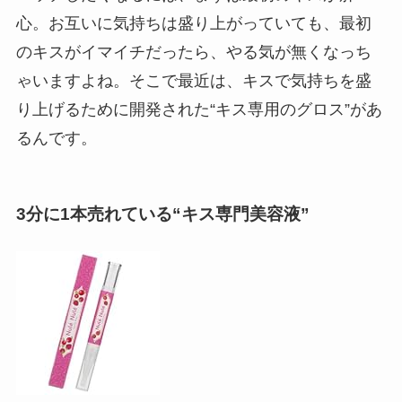
心。お互いに気持ちは盛り上がっていても、最初
のキスがイマイチだったら、やる気が無くなっち
ゃいますよね。そこで最近は、キスで気持ちを盛
り上げるために開発された“キス専用のグロス”があ
るんです。
3分に1本売れている“キス専門美容液”