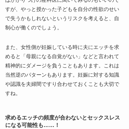
すが、やっと授かった子どもを自分の性欲のせい
で失うかもしれないというリスクを考えると、自
制心が働くのでしょう。
また、女性側が妊娠している時に夫にエッチを求
めると「母親になる自覚がない」などと言われて
精神的にダメージを負うこともあります。これは
当然逆のパターンもあります。妊娠に対する知識
や認識を夫婦間ですり合わせておくことも大切で
すね。
求めるエッチの頻度が合わないとセックスレス
になる可能性も……！