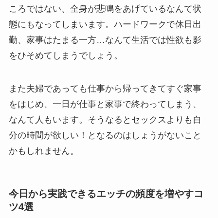
ころではない、全身が悲鳴をあげているなんて状
態にもなってしまいます。ハードワークで休日出
勤、家事はたまる一方…なんて生活では性欲も影
をひそめてしまうでしょう。
また夫婦であっても仕事から帰ってきてすぐ家事
をはじめ、一日が仕事と家事で終わってしまう、
なんて人もいます。そうなるとセックスよりも自
分の時間が欲しい！となるのはしょうがないこと
かもしれません。
今日から実践できるエッチの頻度を増やすコ
ツ4選